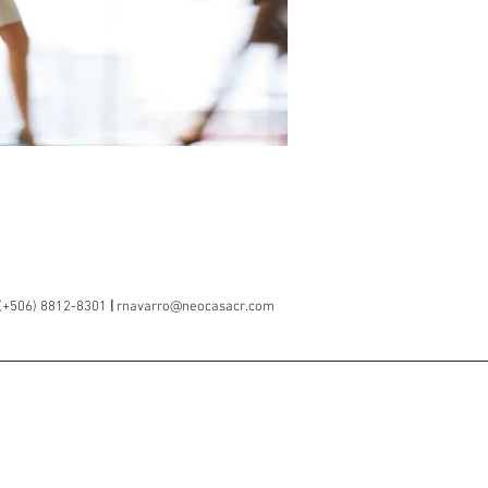
/ (+506) 8812-8301
|
rnavarro@neocasacr.com