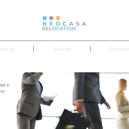
out us
Services
Properti
Visitas Guiadas
dad a
ros