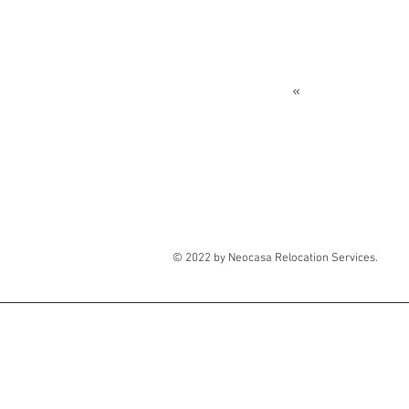
Regresar a Serv
«
© 2022 by Neocasa Relocation Services.